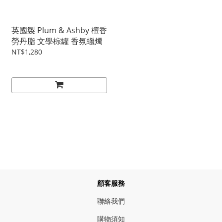
英國製 Plum & Ashby 檀香
勞丹脂 文學棕罐 香氛蠟燭
NT$1,280
顧客服務
聯絡我們
購物須知