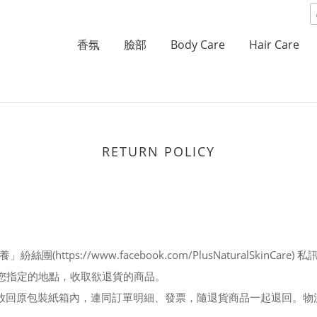
香氛
臉部
Body Care
Hair Care
RETURN POLICY
養」紛絲團(
https://www.facebook.com/PlusNaturalSkinCare
) 
您指定的地點，收取欲退貨的商品。
放回原包裝紙箱內，連同訂單明細、發票，隨退貨商品一起退回。物