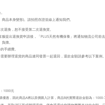
：
合。
、商品本身變形)。請拍照存證並線上通知我們。
一次退換，恕不接受第二次退換貨。
店客服提出退換貨申請後，「PLUS天然有機保養」將通知物流公司
」負擔。
外的手續費。
將需要辦理退貨的商品連同發票一起退回，退款金額請參考以下案例
1000元
優惠，因此商品A將以原價購入計算，商品B的實際退款金額為：1000-70