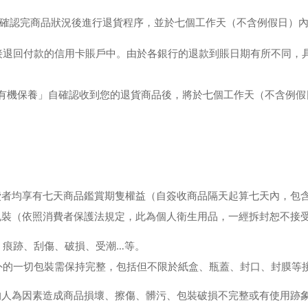
將在確認完商品狀況後進行退貨程序，並於七個工作天（不含例假日）
接退回付款的信用卡賬戶中。由於各銀行的退款到賬日期有所不同，
天然有機保養」自確認收到您的退貨商品後，將於七個工作天（不含例
費者均享有七天商品鑑賞期隻權益（自簽收商品隔天起算七天內，包
包裝（依照消費者保護法規定，此為個人衛生用品，一經拆封恕不接
、痕跡、刮傷、破損、受潮…等。
外的一切包裝需保持完整，包括但不限於紙盒、瓶蓋、封口、封膜等
的人為因素造成商品損壞、擦傷、髒污、包裝破損不完整或有使用跡