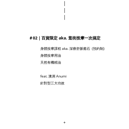
|
|
|
＃02｜百貨限定 aka. 逛街按摩一次搞定
身體按摩課程 aka. 深療舒脈癒石 (預約制)
身體按摩用油
天然有機精油
feat. 澳洲 Anumi
針對型三大功效
+