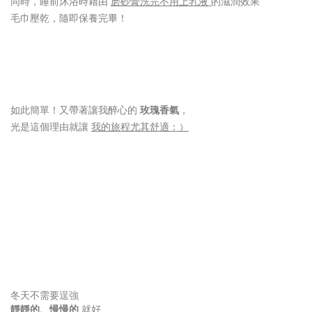
同時，睡前沐浴時藉由
磨砂膏洗完不用上乳液
的滋潤效果
毛巾壓乾，隨即保養完畢！
如此簡單！又帶著讓我醉心的
玫瑰香氣
，
光是這個理由就讓
我的旅程尤其舒適：）
冬天不需要逞強
靜靜的、慢慢的
就好