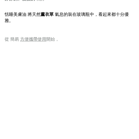
恬睡
將天然
薰衣草
氣息的裝在玻璃瓶中，看起來都十分優
美膚油
雅。
從 簡易
方便攜帶使用
開始，