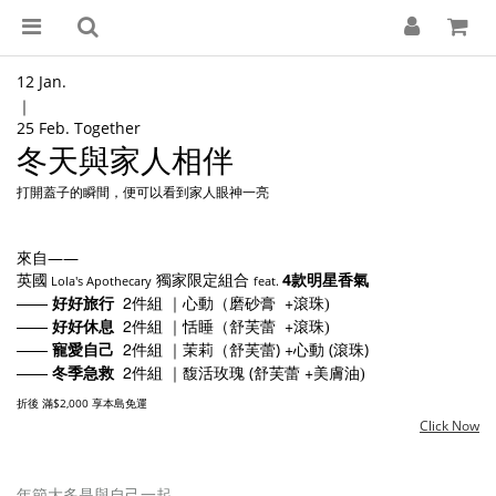
12 Jan.
｜
25 Feb. Together
冬天與家人相伴
打開蓋子的瞬間，便可以看到家人眼神一亮
——
來自
4
英國
Lola's Apothecary
獨家限定組合
feat.
款明星香氣
——
2
+
好好旅行
件組
｜心動（磨砂膏
滾珠
)
——
2
+
好好休息
件組 ｜恬睡（舒芙蕾
滾珠
)
——
2
+
寵愛自己
件組 ｜茉莉（舒芙蕾)
心動 (滾珠)
——
2
+
冬季急救
件組 ｜馥活玫瑰 (舒芙蕾
美膚油
)
$2,000
折後
滿
享本島免運
Click Now
年節大多是與自己一起、