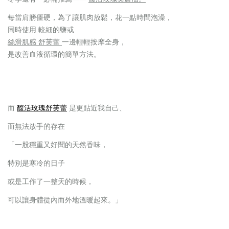
每當肩膀僵硬，為了讓肌肉放鬆，花一點時間泡澡，
同時使用 較細的鹽或
絲滑肌感 舒芙蕾
一邊輕輕按摩全身，
是改善血液循環的簡單方法。
而
馥活玫瑰舒芙蕾
是更貼近我自己、
而無法放手的存在
「一股穩重又好聞的天然香味，
特別是寒冷的日子
或是工作了一整天的時候，
可以讓身體從內而外地溫暖起來。」