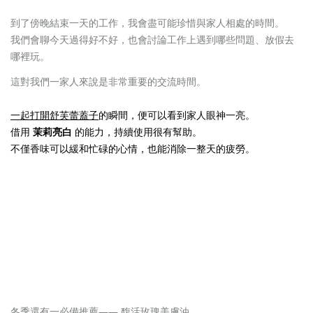
到了傍晚結束一天的工作，我會盡可能珍惜與家人相處的時間。
我們會聊今天過得好不好，也會討論工作上遇到哪些問題、放假去
哪裡玩。
這對我們一家人來說是非常重要的交流時間。
一起打開舒芙蕾蓋子
的瞬間，便可以看到家人眼神一亮。
借用
茉莉亮白
的能力，持續使用很有幫助。
不僅香味可以緩和忙碌的心情，也能消除一整天的疲勞。
冬季還有一必備推薦——
馥活玫瑰美膚油。