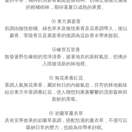
薑的辛香，獨特的清新香氣能提振精神。彷彿走過陽光灑落
的柑橘樹林，期待著夏日成熟的果實。
⦿ 東方廣藿香
前調由愉悅柑橘、綠色草本及愉悅果香及花香調帶入，後以
麝香、零陵香豆及廣藿香的後調為這款香水帶來餘韻。
⦿橡苔百里香
散發著野生橡樹的澄淨清香，披著地衣的新鮮氣息，彷彿步
入雨後清新的林地裡。
⦿ 無花果番紅花
香調人氣無花果香，屬於秋日的內斂氣息，芬芳的林地氣味
結合東方辛香調番紅花，使人聯想到蔥蔥鬱鬱的茂密森林與
新鮮的黑莓。
⦿ 岩蘭草薰衣草
具有安寧效果的岩蘭草基調，搭配恬適的薰衣草，不僅可以
吸納日常的壓力，也能為你帶來好眠。