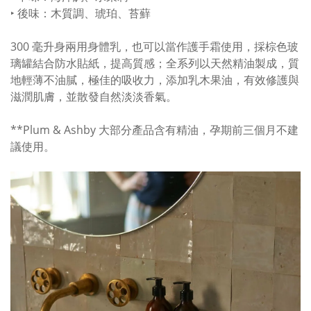
‣ 後味：木質調、琥珀、苔蘚
300 毫升身兩用身體乳，也可以當作護手霜使用，採棕色玻
璃罐結合防水貼紙，提高質感；全系列以天然精油製成，質
地輕薄不油膩，極佳的吸收力，添加乳木果油，有效修護與
滋潤肌膚，並散發自然淡淡香氣。
**Plum & Ashby 大部分產品含有精油，孕期前三個月不建
議使用。