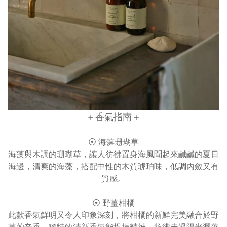
＋香氣指南＋
⦿ 海藻珊瑚草
海藻與木調的珊瑚草，讓人彷彿置身海風聞起來鹹鹹的夏日
海邊，清爽的海藻，搭配中性的木質琥珀味，低調內斂又有
質感。
⦿ 野薑柑橘
此款香氣鮮明又令人印象深刻，將柑橘的新鮮完美融合於野