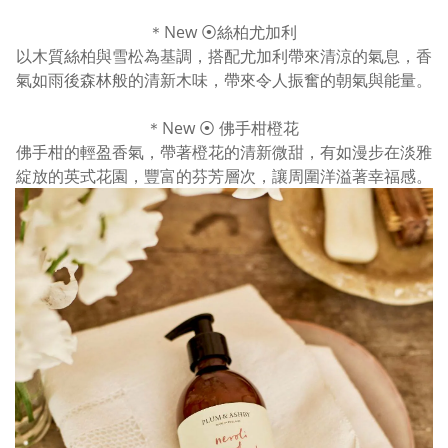
＊New ⦿絲柏尤加利
以木質絲柏與雪松為基調，搭配尤加利帶來清涼的氣息，香
氣如雨後森林般的清新木味，帶來令人振奮的朝氣與能量。
＊New ⦿ 佛手柑橙花
佛手柑的輕盈香氣，帶著橙花的清新微甜，有如漫步在淡雅
綻放的英式花園，豐富的芬芳層次，讓周圍洋溢著幸福感。