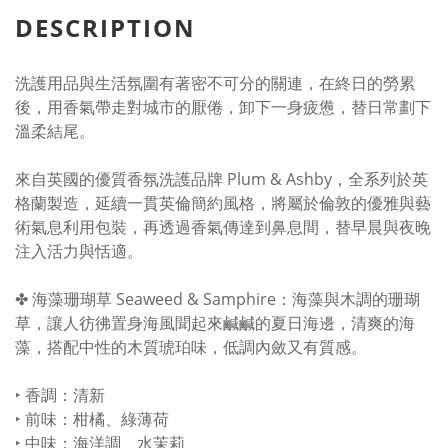
DESCRIPTION
洗護用品與生活氛圍有著密不可分的關連，在終日的勞累
後，用香氣帶走對城市的厭倦，卸下一身疲憊，替日常劃下
溫柔結尾。
來自英國的優質香氛洗護品牌 Plum & Ashby，全系列於英
格蘭製造，延續一貫英倫簡約風格，將屬於倫敦的優雅與藝
術氣息利用包裝，再透過香氣傳達到鼻息間，替早晨與夜晚
注入活力與恬適。
✤ 海藻珊瑚草 Seaweed & Samphire：海藻與木調的珊瑚
草，讓人彷彿置身海風聞起來鹹鹹的夏日海邊，清爽的海
藻，搭配中性的木質琥珀味，低調內斂又有質感。
‣ 香調：清新
‣ 前味：柑橘、綠薄荷
‣ 中味：海洋調、水茉莉