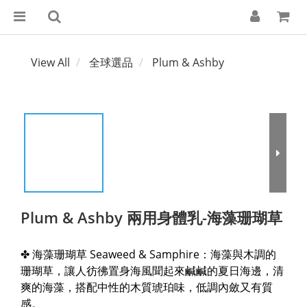
View All
全球選品
Plum & Ashby
Plum & Ashby 兩用身體乳-海藻珊瑚草
✤ 海藻珊瑚草 Seaweed & Samphire：海藻與木調的
珊瑚草，讓人彷彿置身海風聞起來鹹鹹的夏日海邊，清
爽的海藻，搭配中性的木質琥珀味，低調內斂又有質
感。