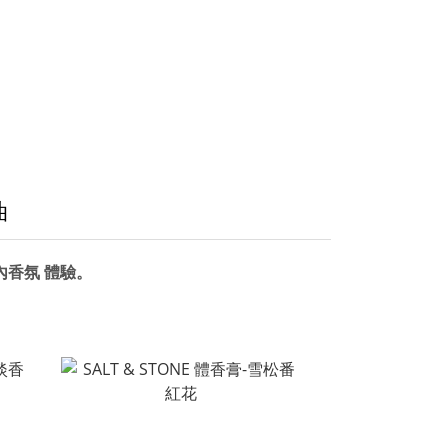
油
內香氛
體驗。