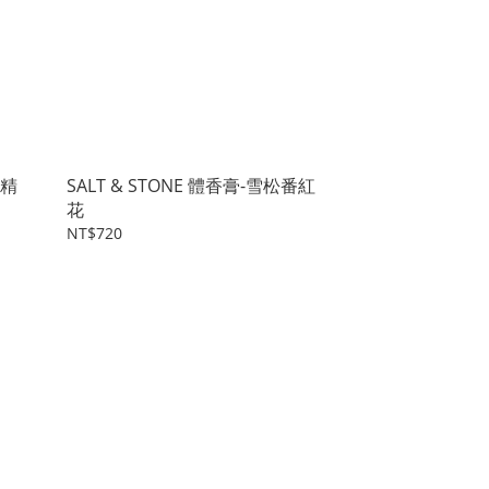
香精
SALT & STONE 體香膏-雪松番紅
花
NT$720