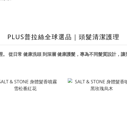
PLUS普拉絲全球選品｜頭髮清潔護理
理
。 從日常
健康洗頭
到深層
健康護髮
，
專為不同髮質設計，讓