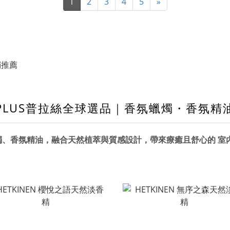
1
2
3
4
5
»
PLUS普拉絲全球選品｜
香氛蠟燭・香氛精
燭
、
香氛精油
，
融合天然植萃與質感設計，帶來療癒且舒心的
室