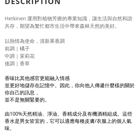
DESCRIPTION
Hetkinen 運用對植物芳療的專業知識，讓生活與自然和諧
共存，期望為繁忙都市生活中帶來森林天然的美好。
以熱情為使命，清新果香調
前調｜橘子
中調｜茉莉花
後調｜香草
香味比其他感官更能融入情感
並更好地儲存在記憶中。因此，你向他人傳遞什麼樣的關於
你自己的訊息，
並不是無關緊要的。
由
100%
天然精油、淨油、香精成分及有機酒精組成。這些
香水是男女皆宜的，它可以適應每種皮膚
/
衣服上的個人氣
味。