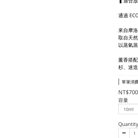
▍適合放
通過 E
來自摩洛
取自天然
以蒸氣蒸
薰香搭配
杉、迷迭
單筆消費滿
NT$700
容量
Quantit