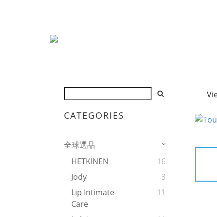
Vi
CATEGORIES
全球選品
HETKINEN
16
Jody
3
Lip Intimate
11
Care