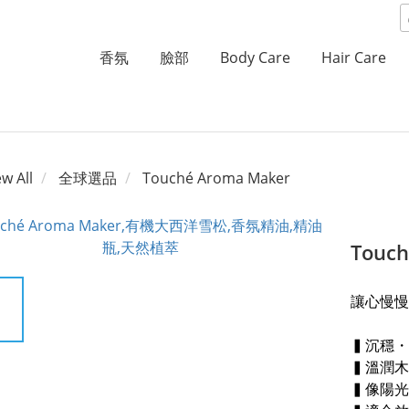
香氛
臉部
Body Care
Hair Care
ew All
全球選品
Touché Aroma Maker
Touc
讓心慢慢
▍沉穩・
▍溫潤木
▍像陽光