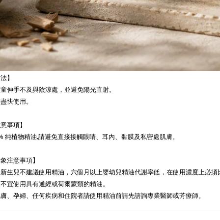
方法】
孩童伸手不及與陰涼處，並避免陽光直射。
請盡快使用。
注意事項】
0% 純植物精油,請避免直接接觸眼睛、耳內、黏膜及私密處肌膚。
對象注意事項】
新生兒不建議使用精油，六個月以上嬰幼兒精油代謝率低，在使用濃度上必須比
間不宜使用具有通經或荷爾蒙類的精油。
肌膚、孕婦、任何疾病和住院者請使用精油前請先諮詢專業醫師或芳療師。