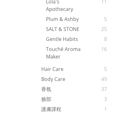
Lola's
11
Apothecary
Plum & Ashby
5
SALT & STONE
25
Gentle Habits
8
Touché Aroma
16
Maker
Hair Care
5
Body Care
49
香氛
37
臉部
3
護膚課程
1