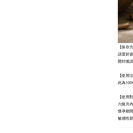
【保存
請置於
開封後
【使用
此為10
【使用
六個月內
懷孕期
敏感性