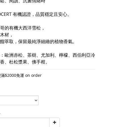
鬆、閱讀、沉澱情緒時
COCERT 有機認證，品質穩定且安心。
哥的有機大西洋雪松，
木材，
餾萃取，保留最純淨細緻的植物香氣。
：歐洲赤松、茶樹、尤加利、檸檬、西伯利亞冷
香、杜松漿果、佛手柑。
$2000免運 on order
y