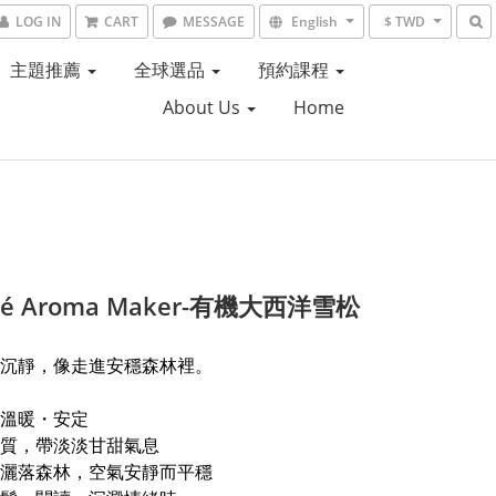
LOG IN
CART
MESSAGE
English
$ TWD
主題推薦
全球選品
預約課程
About Us
Home
hé Aroma Maker-有機大西洋雪松
沉靜，像走進安穩森林裡。
溫暖・安定
質，帶淡淡甘甜氣息
灑落森林，空氣安靜而平穩