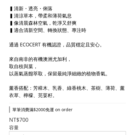
▍清新・透亮・俐落
▍清涼草本，帶柔和薄荷氣息
▍像清晨森林空氣，乾淨又舒爽
▍適合清新空間、轉換狀態、專注時
通過 ECOCERT 有機認證，品質穩定且安心。
來自南非的有機澳洲尤加利，
取自枝與葉，
以蒸氣蒸餾萃取，保留最純淨細緻的植物香氣。
薰香搭配：芳樟木、乳香、綠香桃木、茶樹、薄荷、薰
衣草、檸檬、芫荽籽。
單筆消費滿$2000免運 on order
NT$700
容量