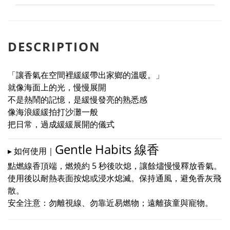
DESCRIPTION
「讓香氣在空間裡緩緩帶出家鄉的溫暖。」
就像海面上的光，慢慢展開
不是熱鬧的記憶，是緩慢發亮的熟悉感
像海浪緩緩拍打沙灘一般
把日常，過成緩緩展開的儀式
Gentle Habits 線香
▸ 如何使用｜
點燃線香頂端，燃燒約 5 秒後吹熄，讓餘燼慢慢釋放香氣。
使用後以耐熱表面按熄或浸水熄滅。保持通風，避免香灰飛
散。
安全注意：勿離視線、勿靠近易燃物；遠離孩童與寵物。