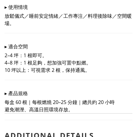
▸ 使用情境
放鬆儀式／睡前安定情緒／工作專注／料理後除味／空間暖
場。
▸ 適合空間
2–4 坪：1 根即可。
4–8 坪：1 根足夠，想加強可置中點燃。
10 坪以上：可視需求 2 根，保持通風。
▸ 產品規格
每盒 60 根｜每根燃燒 20–25 分鐘｜總共約 20 小時
避免潮溼、高溫日照環境存放。
ADDITIONAL DETAILS