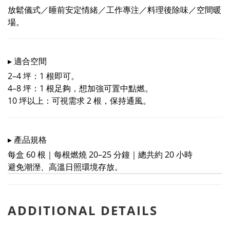
放鬆儀式／睡前安定情緒／工作專注／料理後除味／空間暖
場。
▸ 適合空間
2–4 坪：1 根即可。
4–8 坪：1 根足夠，想加強可置中點燃。
10 坪以上：可視需求 2 根，保持通風。
▸ 產品規格
每盒 60 根｜每根燃燒 20–25 分鐘｜總共約 20 小時
避免潮溼、高溫日照環境存放。
ADDITIONAL DETAILS