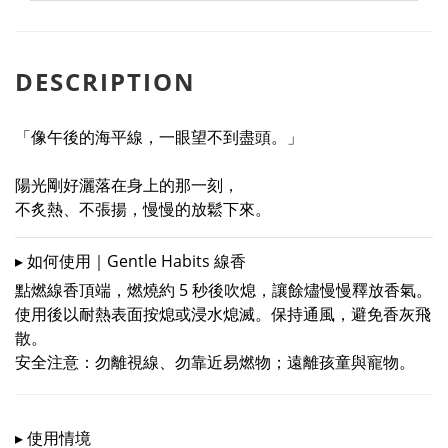
DESCRIPTION
「像午後的海平線，一眼望不到盡頭。」
陽光剛好灑落在身上的那一刻，
不炙熱、不張揚，慢慢的放鬆下來。
▸ 如何使用｜Gentle Habits 線香
點燃線香頂端，燃燒約 5 秒後吹熄，讓餘燼慢慢釋放香氣。
使用後以耐熱表面按熄或浸水熄滅。保持通風，避免香灰飛
散。
安全注意：勿離視線、勿靠近易燃物；遠離孩童與寵物。
▸ 使用情境