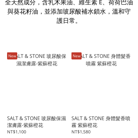
全天然成分，含乳木果油、維生素 E、荷荷巴油
與葵花籽油，並添加玻尿酸補水鎖水，溫和守
護日常。
New
New
SALT & STONE 玻尿酸保濕
SALT & STONE 身體髮香噴
潔膚露-紫蘇橙花
霧 紫蘇橙花
NT$1,100
NT$1,580