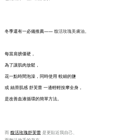
冬季還有一必備推薦——
馥活玫瑰美膚油。
每當肩膀僵硬，
為了讓肌肉放鬆，
花一點時間泡澡，同時使用 較細的鹽
或 絲滑肌感 舒芙蕾 一邊輕輕按摩全身，
是改善血液循環的簡單方法。
而
馥活玫瑰舒芙蕾
是更貼近我自己、
而無法放手的存在。