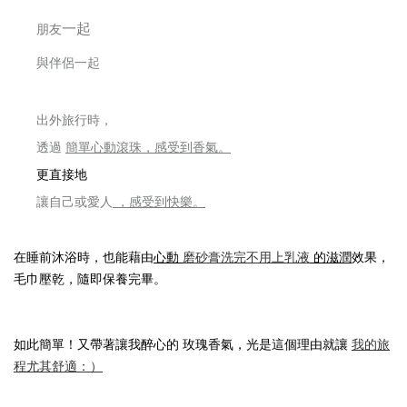
一起
朋友
與伴侶
一起
出外旅行時，
透過
簡單心動滾珠，
感受到香氣。
更直接地
讓自己或愛人
，感受到快樂。
在睡前沐浴時，也能藉由
心動
磨砂膏洗完不用上乳液
的滋潤
效果，
毛巾壓乾，隨即保養完畢。
如此簡單！又帶著讓我醉心的 玫瑰香氣，
光是這個理由就讓
我的旅
程尤其舒適：）