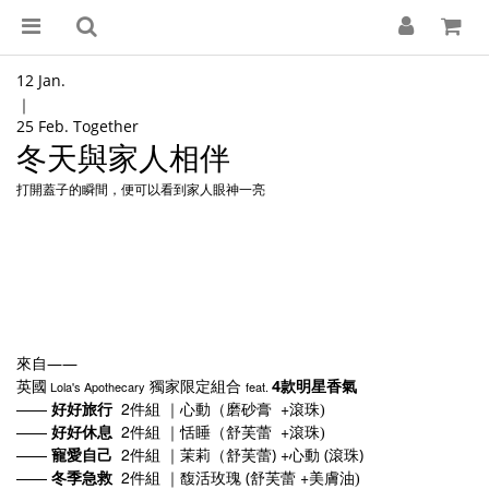
12 Jan.
｜
25 Feb. Together
冬天與家人相伴
打開蓋子的瞬間，便可以看到家人眼神一亮
——
來自
4
Lola's Apothecary
feat.
英國
獨家限定組合
款明星香氣
——
2
+
好好旅行
件組
｜心動（磨砂膏
滾珠)
——
2
+
好好休息
件組 ｜恬睡（舒芙蕾
滾珠
)
——
2
+
寵愛自己
件組 ｜茉莉（舒芙蕾)
心動 (滾珠)
——
2
+
冬季急救
件組 ｜馥活玫瑰 (舒芙蕾
美膚油
)