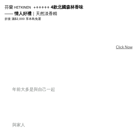
+++++
+
4款北國森林香味
HETKINEN
芬蘭
——
情人好禮
天然淡香精
｜
折後 滿
$2,000
享本島免運
Click Now
年前大多是
與自己一起
與家人