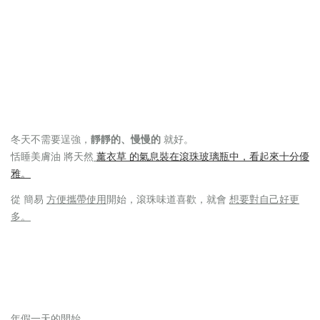
冬天不需要逞強，
靜靜的、慢慢的
就好。
恬睡美膚油 將天然
薰衣草 的氣息裝在滾珠玻璃瓶中，看起來十分優
雅。
想要對自己好更
從 簡易
方便攜帶使用
開始，
滾珠味道喜歡，就會
多。
年假一天的開始