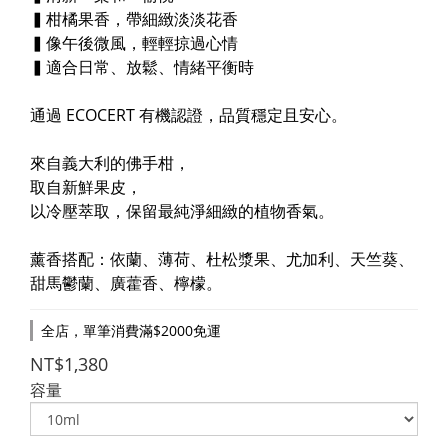
▍柑橘果香，帶細緻淡淡花香
▍像午後微風，輕輕掠過心情
▍適合日常、放鬆、情緒平衡時
通過 ECOCERT 有機認證，品質穩定且安心。
來自義大利的佛手柑，
取自新鮮果皮，
以冷壓萃取，保留最純淨細緻的植物香氣。
薰香搭配：依蘭、薄荷、杜松漿果、尤加利、天竺葵、
甜馬鬱蘭、廣藿香、檸檬。
全店，單筆消費滿$2000免運
NT$1,380
容量