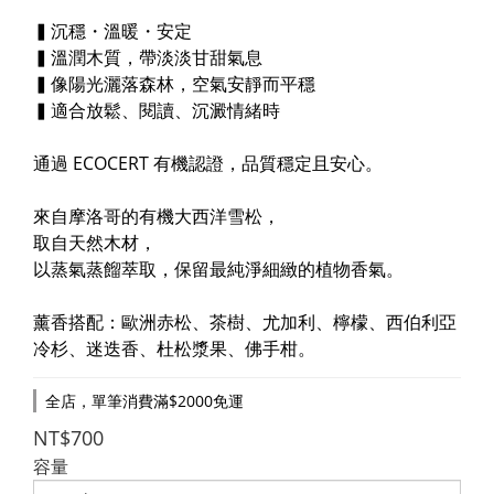
▍沉穩・溫暖・安定
▍溫潤木質，帶淡淡甘甜氣息
▍像陽光灑落森林，空氣安靜而平穩
▍適合放鬆、閱讀、沉澱情緒時
通過 ECOCERT 有機認證，品質穩定且安心。
來自摩洛哥的有機大西洋雪松，
取自天然木材，
以蒸氣蒸餾萃取，保留最純淨細緻的植物香氣。
薰香搭配：歐洲赤松、茶樹、尤加利、檸檬、西伯利亞
冷杉、迷迭香、杜松漿果、佛手柑。
全店，單筆消費滿$2000免運
NT$700
容量