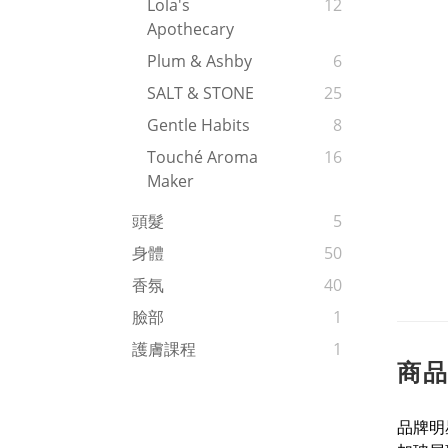
Lola's
12
Apothecary
Plum & Ashby
6
SALT & STONE
25
Gentle Habits
8
Touché Aroma
16
Maker
頭髮
5
身體
50
香氛
40
臉部
1
護膚課程
1
商
品牌明