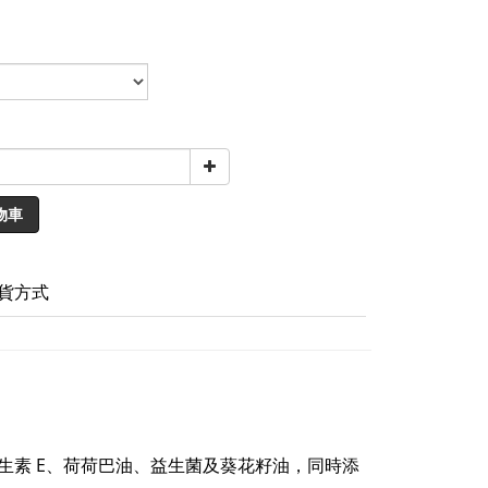
物車
貨方式
生素 E、荷荷巴油、益生菌及葵花籽油，同時添