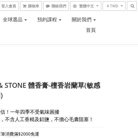
登入會員
購物車
聯絡我們
繁體中文
$ TWD
全球選品
預約課程
關於我們
首頁
 & STONE 體香膏-檀香岩蘭草(敏感
)
自信！一年四季不受氣味困擾
，不含人工香精及鋁鹽，不擔心毛囊阻塞！
筆消費滿$2000免運