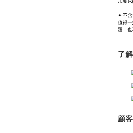
加玻尿
✦ 不
值得一
題，也
了
顧