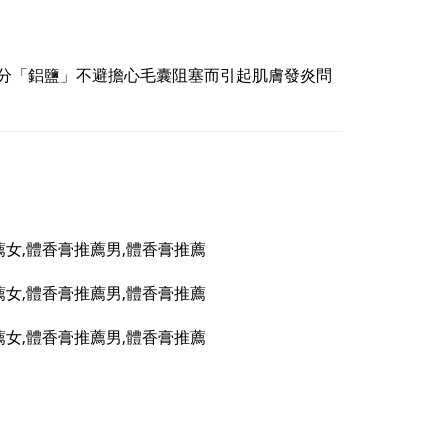
常見成分「鋁鹽」不避擔心毛囊阻塞而引起肌膚發炎問