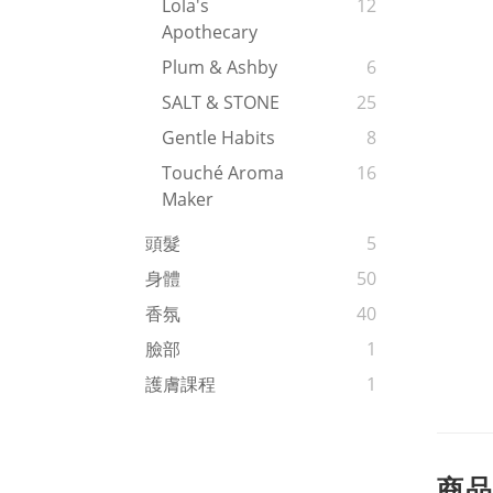
Lola's
12
Apothecary
Plum & Ashby
6
SALT & STONE
25
Gentle Habits
8
Touché Aroma
16
Maker
頭髮
5
身體
50
香氛
40
臉部
1
護膚課程
1
商