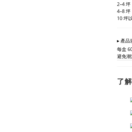
2–4 
4–8
10 
▸ 產品
每盒 6
避免潮
了