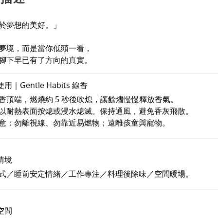
於夢想的美好。」
夢境，而是當你低頭一看，
腳下早已有了方向的真實。
用｜Gentle Habits 線香
香頂端，燃燒約 5 秒後吹熄，讓餘燼慢慢釋放香氣。
以耐熱表面按熄或浸水熄滅。保持通風，避免香灰飛散。
意：勿離視線、勿靠近易燃物；遠離孩童與寵物。
情境
式／睡前安定情緒／工作專注／料理後除味／空間暖場。
空間