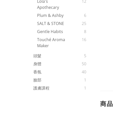
Lola's
12
Apothecary
Plum & Ashby
6
SALT & STONE
25
Gentle Habits
8
Touché Aroma
16
Maker
頭髮
5
身體
50
香氛
40
臉部
1
護膚課程
1
商