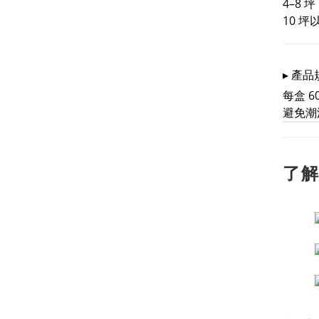
4–8
10 
▸ 產品
每盒 6
避免潮
了