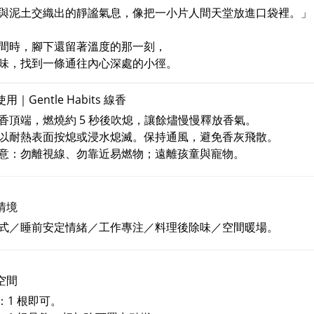
與泥土交織出的靜謐氣息，像把一小片人間天堂放進口袋裡。」
間時，腳下還留著溫度的那一刻，
味，找到一條通往內心深處的小徑。
用｜Gentle Habits 線香
香頂端，燃燒約 5 秒後吹熄，讓餘燼慢慢釋放香氣。
以耐熱表面按熄或浸水熄滅。保持通風，避免香灰飛散。
意：勿離視線、勿靠近易燃物；遠離孩童與寵物。
情境
式／睡前安定情緒／工作專注／料理後除味／空間暖場。
空間
坪：1 根即可。