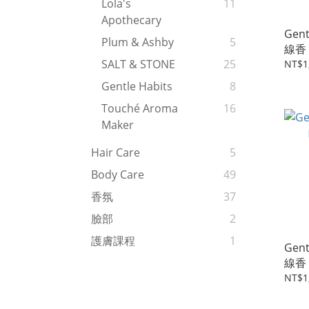
Lola's
11
Apothecary
Gent
Plum & Ashby
5
線香 
SALT & STONE
25
NT$1
Gentle Habits
8
Touché Aroma
16
Maker
Hair Care
5
Body Care
49
香氛
37
臉部
2
護膚課程
1
Gent
線香 
NT$1