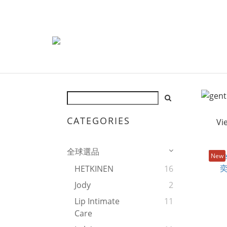
CATEGORIES
Vi
全球選品
New
HETKINEN
16
Jody
2
Lip Intimate
11
Care