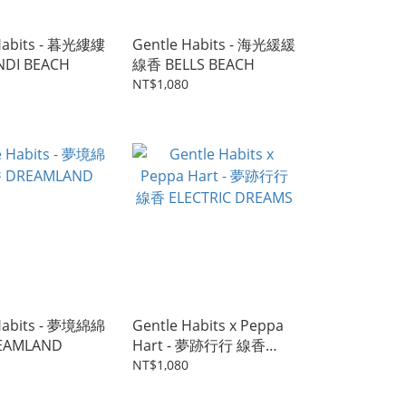
Habits - 暮光縷縷
Gentle Habits - 海光緩緩
DI BEACH
線香 BELLS BEACH
NT$1,080
Habits - 夢境綿綿
Gentle Habits x Peppa
EAMLAND
Hart - 夢跡行行 線香
ELECTRIC DREAMS
NT$1,080