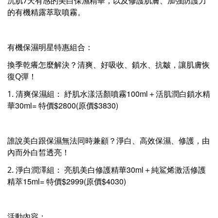
沉肌7天有感的美白保濕精華，以及修護肌膚、加強防護力
的有機精露萃取噴霧。
有機保濕明星特惠組合：
換季乾癢怎麼解決？清爽、好吸收、鎖水、抗皺，讓肌膚恢
復Q彈！
清爽保濕組： 紓肌水漾活顏噴霧100ml＋活肌潤白鎖水精
1.
華30ml= 特價$2800(原價$3830)
誰說美白跟保濕無法同時兼顧？淨白、高效保濕、修護，由
內而外白皙透亮！
淨白潤澤組： 亮肌美白修護精華30ml＋純鯊烯激活修護
2.
精萃15ml= 特價$2999(原價$4030)
活動內容：