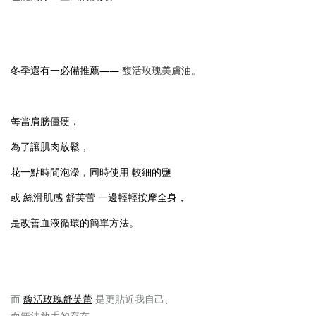
冬季還有一必備推薦——
馥活玫瑰美膚油。
每當肩膀僵硬，
為了讓肌肉放鬆，
花一點時間泡澡，同時使用 較細的鹽
或 絲滑肌感 舒芙蕾 一邊輕輕按摩全身，
是改善血液循環的簡單方法。
而
馥活玫瑰舒芙蕾
是更貼近我自己、
而無法放手的存在。