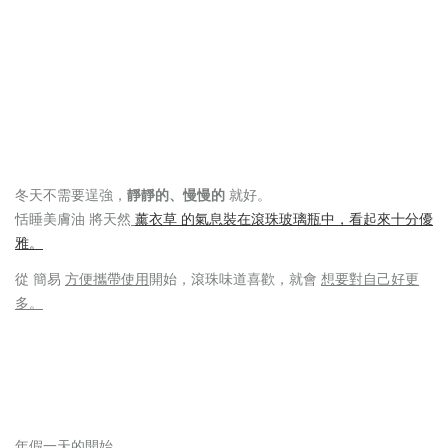
冬天不需要逞強，
靜靜的、慢慢的
就好。
恬睡美膚油 將天然
薰衣草 的氣息裝在滾珠玻璃瓶中，看起來十分優
雅。
想要對自己好更
從 簡易
方便攜帶使用
開始，
滾珠味道喜歡，就會
多。
年假一天的開始