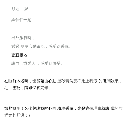
一起
朋友
與伴侶
一起
出外旅行時，
透過
簡單心動滾珠，
感受到香氣。
更直接地
讓自己或愛人
，感受到快樂。
在睡前沐浴時，也能藉由
心動
磨砂膏洗完不用上乳液
的滋潤
效果，
毛巾壓乾，隨即保養完畢。
如此簡單！又帶著讓我醉心的 玫瑰香氣，
光是這個理由就讓
我的旅
程尤其舒適：）