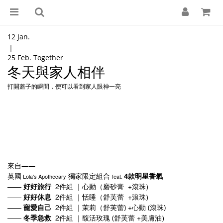
12 Jan.
｜
25 Feb. Together
冬天與家人相伴
打開蓋子的瞬間，便可以看到家人眼神一亮
——
來自
4
Lola's Apothecary
feat.
英國
獨家限定組合
款明星香氣
——
2
+
好好旅行
件組
｜心動（磨砂膏
滾珠)
——
2
+
好好休息
件組 ｜恬睡（舒芙蕾
滾珠
)
——
2
+
寵愛自己
件組 ｜茉莉（舒芙蕾)
心動 (滾珠)
——
2
+
冬季急救
件組 ｜馥活玫瑰 (舒芙蕾
美膚油
)