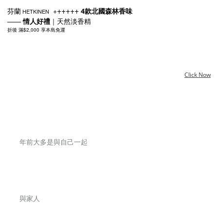
+++++
+
4款北國森林香味
HETKINEN
芬蘭
——
情人好禮
天然淡香精
｜
折後 滿
$2,000
享本島免運
Click Now
年前大多是
與自己一起
與家人