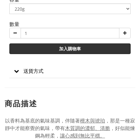
數量
加入購物車
送貨方式
商品描述
以香料為基底的氣味基調，伴隨著
檀木與琥珀
，那是一種寂
靜中才能察覺的氣味，帶有
木質調的濃郁、清脆
，好似能煉
鋼為輕柔，
讓心感到無比平穩。