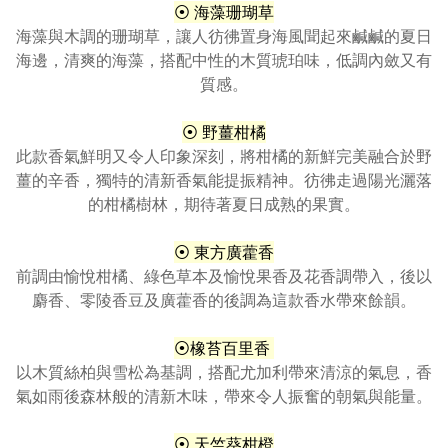
⦿ 海藻珊瑚草
海藻與木調的珊瑚草，讓人彷彿置身海風聞起來鹹鹹的夏日
海邊，清爽的海藻，搭配中性的木質琥珀味，低調內斂又有
質感。
⦿ 野薑柑橘
此款香氣鮮明又令人印象深刻，將柑橘的新鮮完美融合於野
薑的辛香，獨特的清新香氣能提振精神。彷彿走過陽光灑落
的柑橘樹林，期待著夏日成熟的果實。
⦿ 東方廣藿香
前調由愉悅柑橘、綠色草本及愉悅果香及花香調帶入，後以
麝香、零陵香豆及廣藿香的後調為這款香水帶來餘韻。
⦿
橡苔百里香
以木質絲柏與雪松為基調，搭配尤加利帶來清涼的氣息，香
氣如雨後森林般的清新木味，帶來令人振奮的朝氣與能量
。
⦿ 天竺葵柑橙