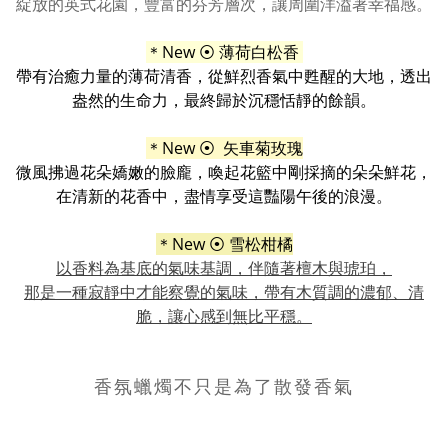
綻放的英式花園，豐富的芬芳層次，讓周圍洋溢著幸福感。
＊
New
⦿ 薄荷白松香
帶有治癒力量的薄荷清香，從鮮烈香氣中甦醒的大地，透出
盎然的生命力，最終歸於沉穩恬靜的餘韻。
＊
New
⦿
矢車菊玫瑰
微風拂過花朵嬌嫩的臉龐，喚起花籃中剛採摘的朵朵鮮花，
在清新的花香中，盡情享受這豔陽午後的浪漫。
＊
New
⦿ 雪松柑橘
以香料為基底的氣味基調，伴隨著檀木與琥珀，
那是一種寂靜中才能察覺的氣味，帶有木質調的濃郁、清
脆，讓心感到無比平穩。
香氛蠟燭不只是為了散發香氣