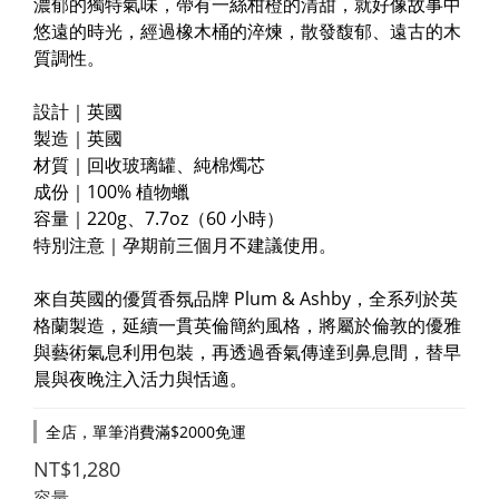
濃郁的獨特氣味，帶有一絲柑橙的清甜，就好像故事中
悠遠的時光，經過橡木桶的淬煉，散發馥郁、遠古的木
質調性。
設計｜英國
製造｜英國
材質｜回收玻璃罐、純棉燭芯
成份｜100% 植物蠟
容量｜220g、7.7oz（60 小時）
特別注意｜孕期前三個月不建議使用。
來自英國的優質香氛品牌 Plum & Ashby，全系列於英
格蘭製造，延續一貫英倫簡約風格，將屬於倫敦的優雅
與藝術氣息利用包裝，再透過香氣傳達到鼻息間，替早
晨與夜晚注入活力與恬適。
全店，單筆消費滿$2000免運
NT$1,280
容量