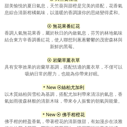
甜美愉悅的夏日氣息，天竺葵與甜橙是完美的搭配，花香氣
息綜合清新柑橘氣味，以溫暖的香調讓你的思緒變得柔和。
⦿ 無花果番紅花
香調人氣無花果香，屬於秋日的內斂氣息，芬芳的林地氣味
結合東方辛香調番紅花，使人聯想到蔥蔥鬱鬱的茂密森林與
新鮮的黑莓。
⦿ 岩蘭草薰衣草
具有安寧效果的岩蘭草基調，搭配恬適的薰衣草，不僅可以
吸納日常的壓力，也能為你帶來好眠。
＊
New
⦿絲
柏尤加利
以木質絲柏與雪松為基調，搭配尤加利帶來清涼的氣息，香
氣如雨後森林般的清新木味，帶來令人振奮的朝氣與能量
。
＊
New
⦿ 佛手柑橙花
佛手柑的輕盈香氣，帶著橙花的清新微甜，有如漫步在淡雅