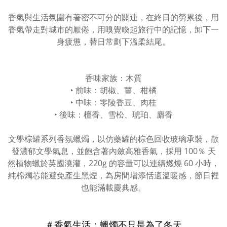
香氣與生活氛圍有著密不可分的關連，在終日的勞累後，用
香氣帶走對城市的厭倦，用嗅覺喚起旅行中的記憶，卸下一
身疲憊，替日常劃下溫柔結尾。
香味家族：木質
‣ 前味：胡椒、薑、柑橘
‣ 中味：零陵香豆、肉桂
‣ 後味：檀香、雪松、琥珀、麝香
文學棕罐系列香氛蠟燭，以仿藥罐的棕色回收玻璃承裝，散
發濃郁文學氣息，並飽含著內斂高雅香氣，採用 100％ 天
然植物蠟於英國澆灌，220g 的容量可以連續燃燒 60 小時，
純棉燭芯能避免產生黑煙，為房間增添恬適溫暖感，節日裡
也能滿載慶典感。
＃香氣生活：蠟燭不只是為了冬天