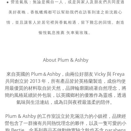
● 營造氣氛：無論是獨自一人，或是與家人及朋友們共同度過
美好夜晚，香氛蠟燭都可以幫助我們在訪客到達之前沈殿心
情，並且讓客人於居宅裡與香氣相遇，留下難忘的回憶。創造
愉悅氣息推薦 矢車菊玫瑰。
About Plum & Ashby
來自英國的 Plum＆Ashby，由兩位好朋友 Vicky 與 Freya
共同創立於 2013 年，所有產品皆於英格蘭製造，成份均使
用最優質的材料取自於天然，品牌輪廓圍繞著自然理念，將
簡約風格延續於外包裝，以英國鄉村的優雅作為靈感，透過
氣味與生活連結，成為日與夜裡最溫柔的陪伴。
Plum & Ashby 的工作室設立於充滿活力的小鎮裡，品牌經
營包含了一群擁有共同熱忱理念的夥伴，以及一隻可愛的小
狗 Bertie，全系列商品不做動物實驗之餘也不含 parabens