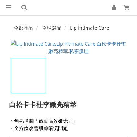
全部商品
全球選品
Lip Intimate Care
白松卡卡杜李嫩亮精萃
・勻亮彈潤「啟動高效嫩光力」
・全方位改善肌膚暗沉問題