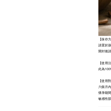
【保存
請置於
開封後
【使用
此為10
【使用
六個月內
懷孕期
敏感性