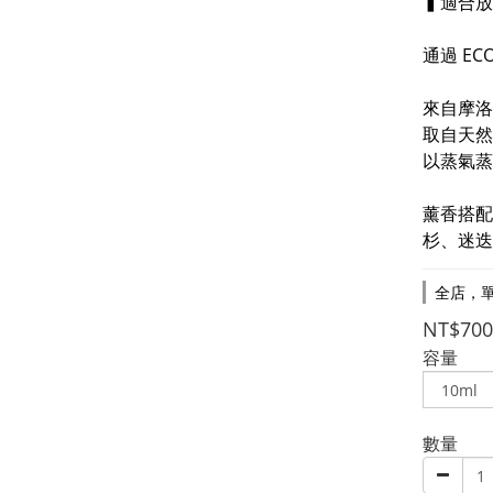
▍適合放
通過 E
來自摩洛
取自天然
以蒸氣蒸
薰香搭配
杉、迷迭
全店，單
NT$700
容量
數量