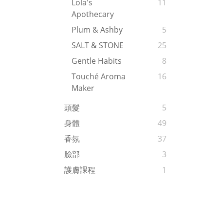
Lola's
11
Apothecary
Plum & Ashby
5
SALT & STONE
25
Gentle Habits
8
Touché Aroma
16
Maker
頭髮
5
身體
49
香氛
37
臉部
3
護膚課程
1