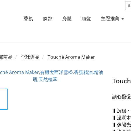
香氛
臉部
身體
頭髮
主題推薦
部商品
全球選品
Touché Aroma Maker
Touc
讓心慢慢
▍沉穩・
▍溫潤木
▍像陽光